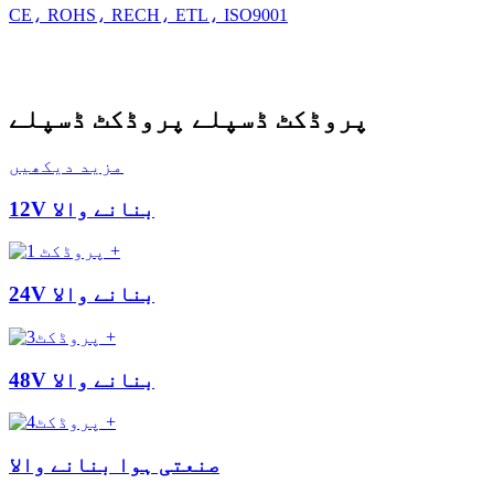
CE، ROHS، RECH، ETL، ISO9001
پروڈکٹ ڈسپلے
پروڈکٹ ڈسپلے
مزید دیکھیں
12V بنانے والا
+
24V بنانے والا
+
48V بنانے والا
+
صنعتی ہوا بنانے والا