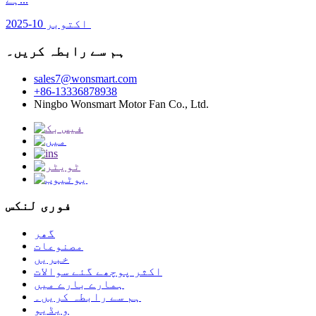
اکتوبر 10-2025
ہم سے رابطہ کریں۔
sales7@wonsmart.com
+86-13336878938
Ningbo Wonsmart Motor Fan Co., Ltd.
فوری لنکس
گھر
مصنوعات
خبریں
اکثر پوچھے گئے سوالات
ہمارے بارے میں
ہم سے رابطہ کریں۔
ویڈیو