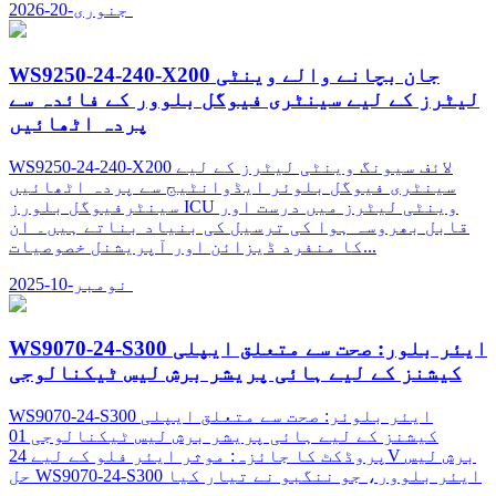
جنوری-20-2026
WS9250-24-240-X200 جان بچانے والے وینٹی
لیٹرز کے لیے سینٹری فیوگل بلوور کے فائدہ سے
پردہ اٹھائیں
WS9250-24-240-X200 لائف سیونگ وینٹی لیٹرز کے لیے
سینٹری فیوگل بلوئر ایڈوانٹیج سے پردہ اٹھائیں
سینٹرفیوگل بلورز ICU وینٹی لیٹرز میں درست اور
قابل بھروسہ ہوا کی ترسیل کی بنیاد بناتے ہیں۔ ان
کا منفرد ڈیزائن اور آپریشنل خصوصیات...
نومبر-10-2025
WS9070-24-S300 ایئر بلور: صحت سے متعلق ایپلی
کیشنز کے لیے ہائی پریشر برش لیس ٹیکنالوجی
WS9070-24-S300 ایئر بلوئر: صحت سے متعلق ایپلی
کیشنز کے لیے ہائی پریشر برش لیس ٹیکنالوجی 01
پروڈکٹ کا جائزہ: موثر ایئر فلو کے لیے 24V برش لیس
حل WS9070-24-S300 ایئر بلوور، جو ننگبو نے تیار کیا
ہے...