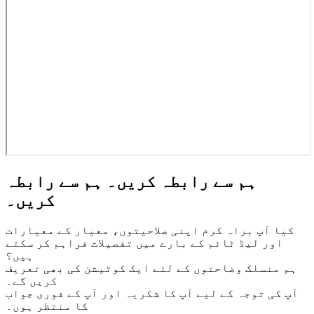
ہم سے رابطہ کریں۔
ہم سے رابطہ
کریں۔
کیا آپ براہ کرم اپنی صلاحیتوں، معیار کے معیارات
اور لیڈ ٹائم کے بارے میں تفصیلات فراہم کر سکتے
ہیں؟
ہم منسلک وضاحتوں کے لئے ایک کوٹیشن کی بھی تعریف
کریں گے۔
آپ کی توجہ کے لیے آپ کا شکریہ اور آپ کے فوری جواب
کا منتظر ہوں۔