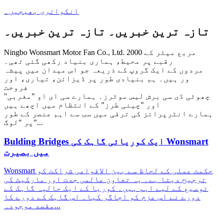
انکوائری بھیجیں۔
تازہ ترین خبریں۔
تازہ ترین خبریں۔
Ningbo Wonsmart Motor Fan Co., Ltd. 2000 مربع میٹر کے
رقبے پر محیط، ہماری بنیاد رکھی گئی تھی۔
مردوں کے ایک گروپ کے ذریعہ جو اس میدان میں پیشہ
ور ہیں۔ ہم بنیادی طور پر ڈیزائن، تیاری، اور
فروخت
چھوٹی ڈی سی برش لیس موٹرز۔ ہمارے سی ای او "مغربی"
اور "چینی طرز" کے انتظام میں اچھے ہیں
ہمارے انٹرپرائز کی ترقی میں سب سے اہم عنصر کے طور
پر "لوگ"...
Bulding Bridges ایک کوریائی گاہک کی Wonsmart
میں بصیرت
Wonsmart حکمت عملی کے لحاظ سے بین الاقوامی شراکت کو
ترجیح دیتا ہے۔ یہ تعاون عالمی جدت اور مارکیٹ کی
توسیع کے لیے اہم ہیں۔ کوریا کے ایک حالیہ گاہک کے
دورے نے اس عزم کو اجاگر کیا۔ اس گاہک کے دورے کا
مقصد موجودہ...