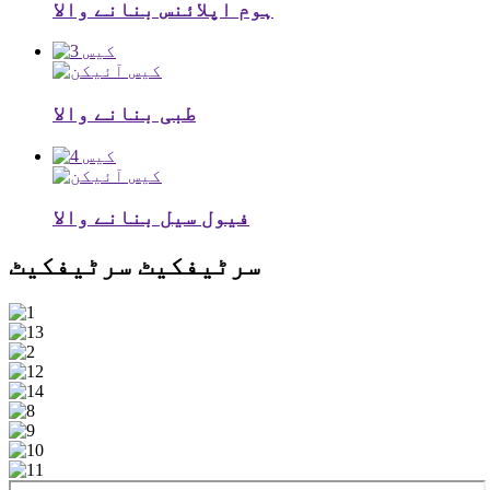
ہوم اپلائنس بنانے والا
طبی بنانے والا
فیول سیل بنانے والا
سرٹیفکیٹ
سرٹیفکیٹ