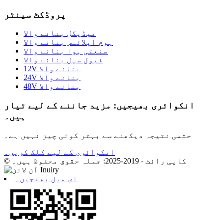
پروڈکٹ سینٹر
میڈیکل بنانے والا
ہوم اپلائنس بنانے والا
صنعتی ہوا بنانے والا
فیول سیل بنانے والا
12V بنانے والا
24V بنانے والا
48V بنانے والا
انکوائری بھیجیں: مزید جاننے کے لیے تیار
ہیں۔
حتمی نتیجہ دیکھنے سے بہتر کوئی چیز نہیں ہے۔
انکوائری کے لیے کلک کریں۔
© کاپی رائٹ - 2019-2025: جملہ حقوق محفوظ ہیں۔
ای میل بھیجیں۔