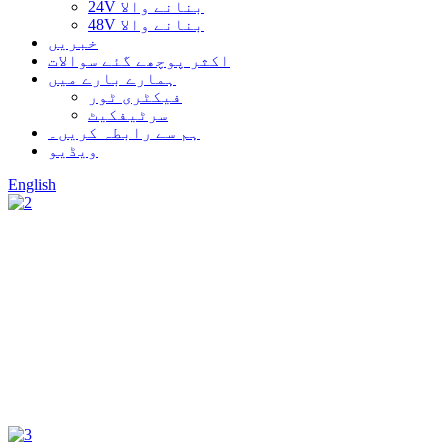
24V بنانے والا
48V بنانے والا
خبریں
اکثر پوچھے گئے سوالات
ہمارے بارے میں
فیکٹری ٹور
سرٹیفکیٹ
ہم سے رابطہ کریں۔
ویڈیو
English