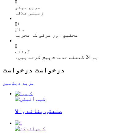
0
مربع میٹر
زمینی علاقہ
0
+
سال
تحقیق اور ترقی کا تجربہ
0
گھنٹے
ہم 24 گھنٹے خدمات پیش کرتے ہیں۔
درخواست
درخواست
مزید دیکھیں
صنعتی بنانے والا