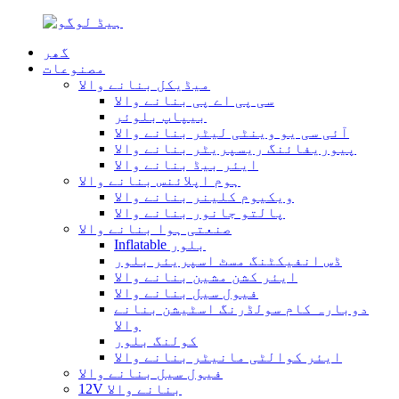
گھر
مصنوعات
میڈیکل بنانے والا
سی پی اے پی بنانے والا
بیپاپ بلوئر
آئی سی یو وینٹی لیٹر بنانے والا
پیوریفائنگ ریسپریٹر بنانے والا
ایئر بیڈ بنانے والا
ہوم اپلائنس بنانے والا
ویکیوم کلینر بنانے والا
پالتو جانور بنانے والا
صنعتی ہوا بنانے والا
Inflatable بلور
ڈس انفیکٹنگ مسٹ اسپریئر بلور
ایئر کشن مشین بنانے والا
فیول سیل بنانے والا
دوبارہ کام سولڈرنگ اسٹیشن بنانے
والا
کولنگ بلور
ایئر کوالٹی مانیٹر بنانے والا
فیول سیل بنانے والا
12V بنانے والا