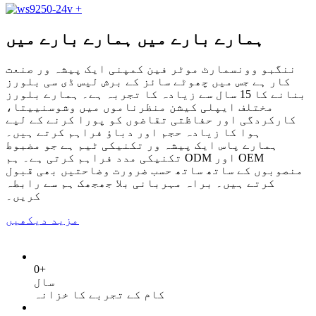
+
ہمارے بارے میں
ہمارے بارے میں
ننگبو وونسمارٹ موٹر فین کمپنی ایک پیشہ ور صنعت
کار ہے جس میں چھوٹے سائز کے برش لیس ڈی سی بلورز
بنانے کا 15 سال سے زیادہ کا تجربہ ہے۔ ہمارے بلورز
مختلف ایپلی کیشن منظرناموں میں وشوسنییتا،
کارکردگی اور حفاظتی تقاضوں کو پورا کرنے کے لیے
ہوا کا زیادہ حجم اور دباؤ فراہم کرتے ہیں۔
ہمارے پاس ایک پیشہ ور تکنیکی ٹیم ہے جو مضبوط
تکنیکی مدد فراہم کرتی ہے۔ ہم ODM اور OEM
منصوبوں کے ساتھ ساتھ حسب ضرورت وضاحتیں بھی قبول
کرتے ہیں۔ براہ مہربانی بلا جھجھک ہم سے رابطہ
کریں۔
مزید دیکھیں
0
+
سال
کام کے تجربے کا خزانہ