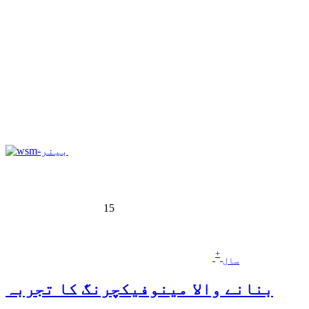
15
+
سال
بنانے والا مینوفیکچرنگ کا تجربہ