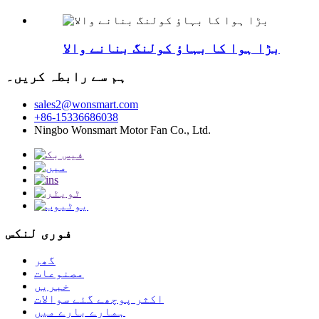
بڑا ہوا کا بہاؤ کولنگ بنانے والا
ہم سے رابطہ کریں۔
sales2@wonsmart.com
+86-15336686038
Ningbo Wonsmart Motor Fan Co., Ltd.
فوری لنکس
گھر
مصنوعات
خبریں
اکثر پوچھے گئے سوالات
ہمارے بارے میں