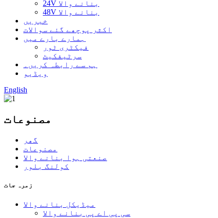
24V بنانے والا
48V بنانے والا
خبریں
اکثر پوچھے گئے سوالات
ہمارے بارے میں
فیکٹری ٹور
سرٹیفکیٹ
ہم سے رابطہ کریں۔
ویڈیو
English
مصنوعات
گھر
مصنوعات
صنعتی ہوا بنانے والا
کولنگ بلور
زمرہ جات
میڈیکل بنانے والا
سی پی اے پی بنانے والا