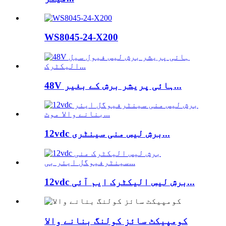
WS8045-24-X200
48V ہائی پریشر برش کے بغیر...
12vdc برش لیس منی سینٹری...
12vdc برش لیس الیکٹرک ایم آئی...
کومپیکٹ سائز کولنگ بنانے والا