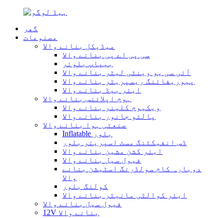
گھر
مصنوعات
میڈیکل بنانے والا
سی پی اے پی بنانے والا
بیپاپ بلوئر
آئی سی یو وینٹی لیٹر بنانے والا
پیوریفائنگ ریسپریٹر بنانے والا
ایئر بیڈ بنانے والا
ہوم اپلائنس بنانے والا
ویکیوم کلینر بنانے والا
پالتو جانور بنانے والا
صنعتی ہوا بنانے والا
Inflatable بلور
ڈس انفیکٹنگ مسٹ اسپریئر بلور
ایئر کشن مشین بنانے والا
فیول سیل بنانے والا
دوبارہ کام سولڈرنگ اسٹیشن بنانے
والا
کولنگ بلور
ایئر کوالٹی مانیٹر بنانے والا
فیول سیل بنانے والا
12V بنانے والا