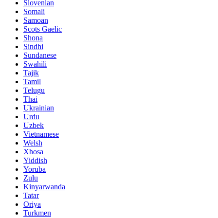
Slovenian
Somali
Samoan
Scots Gaelic
Shona
Sindhi
Sundanese
Swahili
Tajik
Tamil
Telugu
Thai
Ukrainian
Urdu
Uzbek
Vietnamese
Welsh
Xhosa
Yiddish
Yoruba
Zulu
Kinyarwanda
Tatar
Oriya
Turkmen