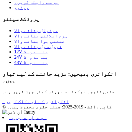
ہم سے رابطہ کریں۔
ویڈیو
پروڈکٹ سینٹر
میڈیکل بنانے والا
ہوم اپلائنس بنانے والا
صنعتی ہوا بنانے والا
فیول سیل بنانے والا
12V بنانے والا
24V بنانے والا
48V بنانے والا
انکوائری بھیجیں: مزید جاننے کے لیے تیار
ہیں۔
حتمی نتیجہ دیکھنے سے بہتر کوئی چیز نہیں ہے۔
انکوائری کے لیے کلک کریں۔
© کاپی رائٹ - 2019-2025: جملہ حقوق محفوظ ہیں۔
ای میل بھیجیں۔