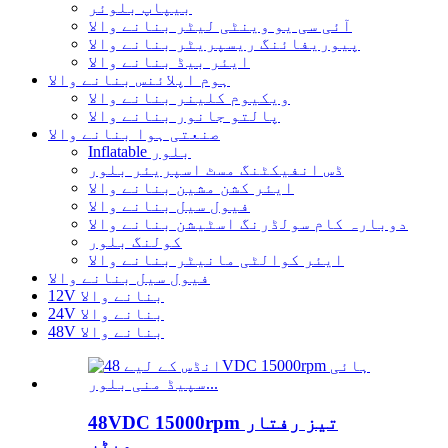
بیپاپ بلوئر
آئی سی یو وینٹی لیٹر بنانے والا
پیوریفائنگ ریسپریٹر بنانے والا
ایئر بیڈ بنانے والا
ہوم اپلائنس بنانے والا
ویکیوم کلینر بنانے والا
پالتو جانور بنانے والا
صنعتی ہوا بنانے والا
Inflatable بلور
ڈس انفیکٹنگ مسٹ اسپریئر بلور
ایئر کشن مشین بنانے والا
فیول سیل بنانے والا
دوبارہ کام سولڈرنگ اسٹیشن بنانے والا
کولنگ بلور
ایئر کوالٹی مانیٹر بنانے والا
فیول سیل بنانے والا
12V بنانے والا
24V بنانے والا
48V بنانے والا
48VDC 15000rpm تیز رفتار
میٹر...