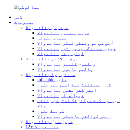
گھر
مصنوعات
میڈیکل بنانے والا
سی پی اے پی بنانے والا
بیپاپ بلوئر
آئی سی یو وینٹی لیٹر بنانے والا
پیوریفائنگ ریسپریٹر بنانے والا
ایئر بیڈ بنانے والا
ہوم اپلائنس بنانے والا
ویکیوم کلینر بنانے والا
پالتو جانور بنانے والا
صنعتی ہوا بنانے والا
Inflatable بلور
ڈس انفیکٹنگ مسٹ اسپریئر بلور
ایئر کشن مشین بنانے والا
فیول سیل بنانے والا
دوبارہ کام سولڈرنگ اسٹیشن بنانے
والا
کولنگ بلور
ایئر کوالٹی مانیٹر بنانے والا
فیول سیل بنانے والا
12V بنانے والا