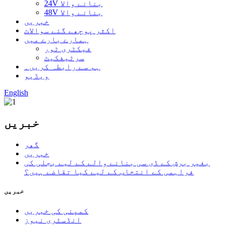
24V بنانے والا
48V بنانے والا
خبریں
اکثر پوچھے گئے سوالات
ہمارے بارے میں
فیکٹری ٹور
سرٹیفکیٹ
ہم سے رابطہ کریں۔
ویڈیو
English
خبریں
گھر
خبریں
بغیر برش کے ڈی سی بنانے والے کے لیے بجلی کی
فراہمی کے انتخاب کے لیے کیا تقاضے ہیں؟
خبریں
کمپنی کی خبریں
انڈسٹری نیوز