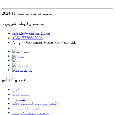
پوسٹ ٹائم: نومبر-11-2024
ہم سے رابطہ کریں۔
sales2@wonsmart.com
+86-15336686038
Ningbo Wonsmart Motor Fan Co., Ltd.
فوری لنکس
گھر
مصنوعات
خبریں
اکثر پوچھے گئے سوالات
ہمارے بارے میں
ہم سے رابطہ کریں۔