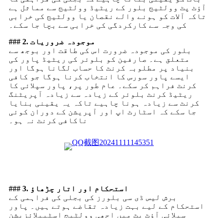
آؤٹ پٹ وولٹیج بلور کے ریٹیڈ وولٹیج سے مماثل ہے
تاکہ آلات کو ہونے والے نقصان یا وولٹیج کی خرابی
کی وجہ سے کارکردگی کی خرابی سے بچا جا سکے۔
### 2. موجودہ ضروریات
بلور کی موجودہ ضرورت اس کی طاقت اور بوجھ سے
متعلق ہے۔ صارفین کو بلوئر کی ریٹیڈ پاور کی
بنیاد پر مطلوبہ کرنٹ کا حساب لگانا ہوگا اور
ایسے پاور سورس کا انتخاب کرنا ہوگا جو کافی
کرنٹ فراہم کر سکے۔ عام طور پر، پاور سپلائی کا
ریٹیڈ کرنٹ بلوئر کے زیادہ سے زیادہ آپریٹنگ
کرنٹ سے زیادہ ہونا چاہیے تاکہ یہ یقینی بنایا
جا سکے کہ اسٹارٹ اپ اور آپریشن کے دوران کوئی
ناکافی کرنٹ نہ ہو۔
### 3. استحکام اور اتار چڑھاؤ
برش لیس ڈی سی بلورز کی بجلی کی فراہمی کے
استحکام کے لیے بہت زیادہ تقاضے ہوتے ہیں۔ پاور
سپلائی آؤٹ پٹ میں اچھی وولٹیج اسٹیبلائزیشن