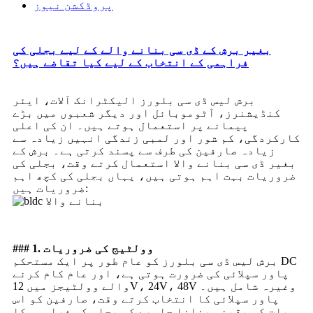
پروڈکشن نیوز
بغیر برش کے ڈی سی بنانے والے کے لیے بجلی کی
فراہمی کے انتخاب کے لیے کیا تقاضے ہیں؟
برش لیس ڈی سی بلورز الیکٹرانک آلات، ایئر
کنڈیشنرز، آٹوموبائل اور دیگر شعبوں میں بڑے
پیمانے پر استعمال ہوتے ہیں۔ ان کی اعلی
کارکردگی، کم شور اور لمبی زندگی انہیں زیادہ سے
زیادہ صارفین کی طرف سے پسند کرتی ہے۔ برش کے
بغیر ڈی سی بنانے والا استعمال کرتے وقت، بجلی کی
ضروریات بہت اہم ہوتی ہیں، یہاں بجلی کی کچھ اہم
ضروریات ہیں:
### 1. وولٹیج کی ضروریات
برش لیس ڈی سی بلورز کو عام طور پر ایک مستحکم DC
پاور سپلائی کی ضرورت ہوتی ہے، اور عام کام کرنے
والے وولٹیجز میں 12V، 24V، 48V وغیرہ شامل ہیں۔
پاور سپلائی کا انتخاب کرتے وقت، صارفین کو اس
بات کو یقینی بنانا چاہیے کہ بجلی کی فراہمی کا