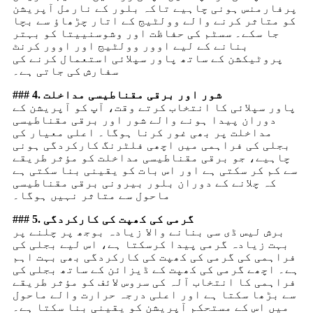
پرفارمنس ہونی چاہیے تاکہ بلور کے نارمل آپریشن
کو متاثر کرنے والے وولٹیج کے اتار چڑھاؤ سے بچا
جا سکے۔ سسٹم کی حفاظت اور وشوسنییتا کو بہتر
بنانے کے لیے اوور وولٹیج اور اوور کرنٹ
پروٹیکشن کے ساتھ پاور سپلائی استعمال کرنے کی
سفارش کی جاتی ہے۔
### 4. شور اور برقی مقناطیسی مداخلت
پاور سپلائی کا انتخاب کرتے وقت، آپ کو آپریشن کے
دوران پیدا ہونے والے شور اور برقی مقناطیسی
مداخلت پر بھی غور کرنا ہوگا۔ اعلی معیار کی
بجلی کی فراہمی میں اچھی فلٹرنگ کارکردگی ہونی
چاہیے، جو برقی مقناطیسی مداخلت کو مؤثر طریقے
سے کم کر سکتی ہے اور اس بات کو یقینی بنا سکتی ہے
کہ چلانے کے دوران بلور بیرونی برقی مقناطیسی
ماحول سے متاثر نہیں ہوگا۔
### 5. گرمی کی کھپت کی کارکردگی
برش لیس ڈی سی بنانے والا زیادہ بوجھ پر چلنے پر
بہت زیادہ گرمی پیدا کرسکتا ہے، اس لیے بجلی کی
فراہمی کی گرمی کی کھپت کی کارکردگی بھی بہت اہم
ہے۔ اچھے گرمی کی کھپت کے ڈیزائن کے ساتھ بجلی کی
فراہمی کا انتخاب آلہ کی سروس لائف کو مؤثر طریقے
سے بڑھا سکتا ہے اور اعلی درجہ حرارت والے ماحول
میں اس کے مستحکم آپریشن کو یقینی بنا سکتا ہے۔