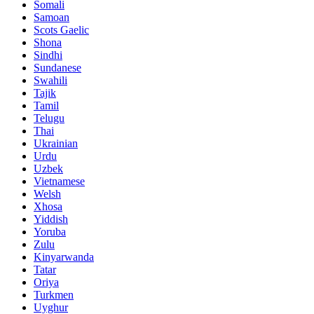
Somali
Samoan
Scots Gaelic
Shona
Sindhi
Sundanese
Swahili
Tajik
Tamil
Telugu
Thai
Ukrainian
Urdu
Uzbek
Vietnamese
Welsh
Xhosa
Yiddish
Yoruba
Zulu
Kinyarwanda
Tatar
Oriya
Turkmen
Uyghur