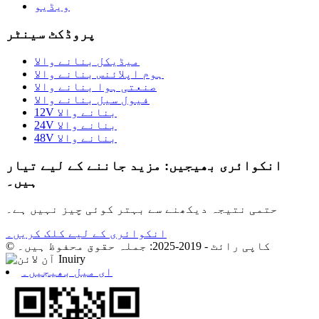
ویڈیو
پروڈکٹ سینٹر
میڈیکل بنانے والا
ہوم اپلائنس بنانے والا
صنعتی ہوا بنانے والا
فیول سیل بنانے والا
12V بنانے والا
24V بنانے والا
48V بنانے والا
انکوائری بھیجیں: مزید جاننے کے لیے تیار
ہیں۔
حتمی نتیجہ دیکھنے سے بہتر کوئی چیز نہیں ہے۔
انکوائری کے لیے کلک کریں۔
© کاپی رائٹ - 2019-2025: جملہ حقوق محفوظ ہیں۔
ای میل بھیجیں۔