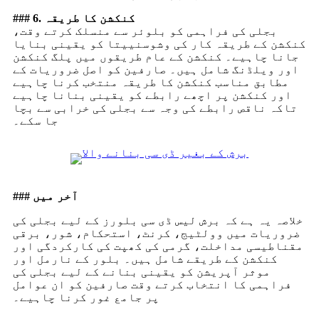
### 6. کنکشن کا طریقہ
بجلی کی فراہمی کو بلوئر سے منسلک کرتے وقت،
کنکشن کے طریقہ کار کی وشوسنییتا کو یقینی بنایا
جانا چاہیے۔ کنکشن کے عام طریقوں میں پلگ کنکشن
اور ویلڈنگ شامل ہیں۔ صارفین کو اصل ضروریات کے
مطابق مناسب کنکشن کا طریقہ منتخب کرنا چاہیے
اور کنکشن پر اچھے رابطے کو یقینی بنانا چاہیے
تاکہ ناقص رابطے کی وجہ سے بجلی کی خرابی سے بچا
جا سکے۔
### آخر میں
خلاصہ یہ ہے کہ برش لیس ڈی سی بلورز کے لیے بجلی کی
ضروریات میں وولٹیج، کرنٹ، استحکام، شور، برقی
مقناطیسی مداخلت، گرمی کی کھپت کی کارکردگی اور
کنکشن کے طریقے شامل ہیں۔ بلور کے نارمل اور
موثر آپریشن کو یقینی بنانے کے لیے بجلی کی
فراہمی کا انتخاب کرتے وقت صارفین کو ان عوامل
پر جامع غور کرنا چاہیے۔